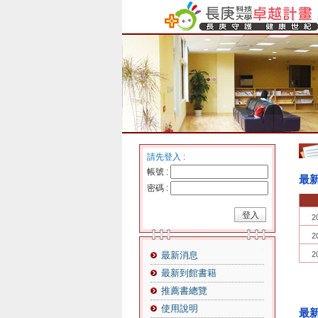
請先登入 :
帳號 :
最
密碼 :
2
2
最新消息
2
最新到館書籍
推薦書總覽
使用說明
最