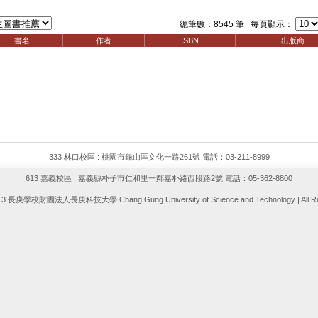
總筆數：8545 筆 每頁顯示：
書名
作者
ISBN
出版商
333 林口校區 : 桃園市龜山區文化一路261號 電話：03-211-8999
613 嘉義校區 : 嘉義縣朴子市仁和里一鄰嘉朴路西段路2號 電話：05-362-8800
013 長庚學校財團法人長庚科技大學 Chang Gung University of Science and Technology | All Rig